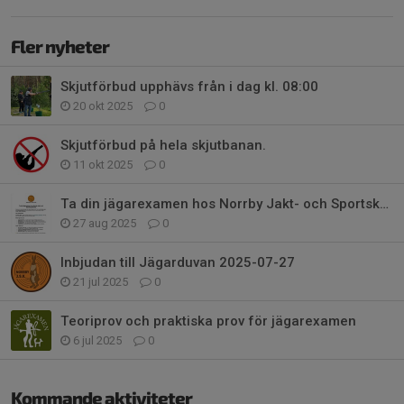
Fler nyheter
Skjutförbud upphävs från i dag kl. 08:00
20 okt 2025
0
Skjutförbud på hela skjutbanan.
11 okt 2025
0
Ta din jägarexamen hos Norrby Jakt- och Sportskytteklubb
27 aug 2025
0
Inbjudan till Jägarduvan 2025-07-27
21 jul 2025
0
Teoriprov och praktiska prov för jägarexamen
6 jul 2025
0
Kommande aktiviteter