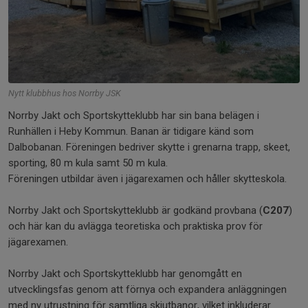
Nytt klubbhus hos Norrby JSK
Norrby Jakt och Sportskytteklubb har sin bana belägen i
Runhällen i Heby Kommun. Banan är tidigare känd som
Dalbobanan. Föreningen bedriver skytte i grenarna trapp, skeet,
sporting, 80 m kula samt 50 m kula.
Föreningen utbildar även i jägarexamen och håller skytteskola.
Norrby Jakt och Sportskytteklubb är godkänd provbana (
C207
)
och här kan du avlägga teoretiska och praktiska prov för
jägarexamen.
Norrby Jakt och Sportskytteklubb har genomgått en
utvecklingsfas genom att förnya och expandera anläggningen
med ny utrustning för samtliga skjutbanor, vilket inkluderar