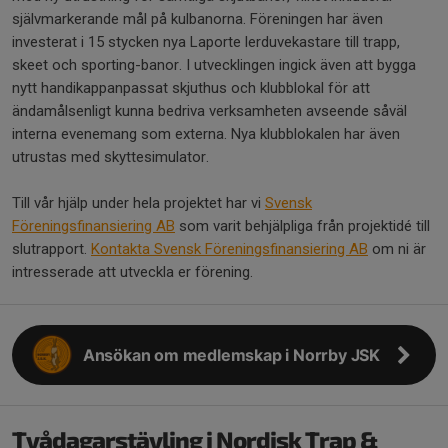
självmarkerande mål på kulbanorna. Föreningen har även
investerat i 15 stycken nya Laporte lerduvekastare till trapp,
skeet och sporting-banor. I utvecklingen ingick även att bygga
nytt handikappanpassat skjuthus och klubblokal för att
ändamålsenligt kunna bedriva verksamheten avseende såväl
interna evenemang som externa. Nya klubblokalen har även
utrustas med skyttesimulator.
Till vår hjälp under hela projektet har vi
Svensk
Föreningsfinansiering AB
som varit behjälpliga från projektidé till
slutrapport.
Kontakta Svensk Föreningsfinansiering AB
om ni är
intresserade att utveckla er förening.
Ansökan om medlemskap i Norrby JSK
Tvådagarstävling i Nordisk Trap &